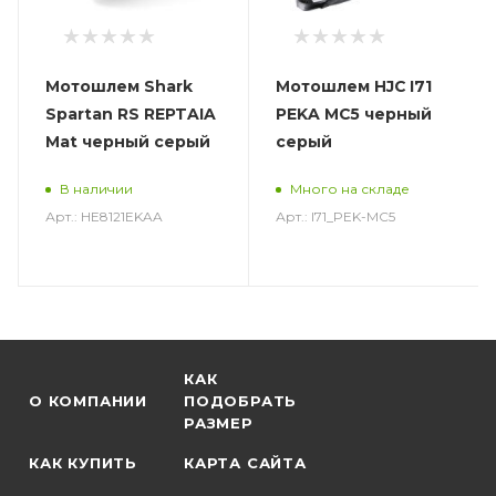
Мотошлем Shark
Мотошлем HJC I71
Spartan RS REPTAIA
PEKA MC5 черный
Mat черный серый
серый
В наличии
Много на складе
Арт.: HE8121EKAA
Арт.: I71_PEK-MC5
КАК
О КОМПАНИИ
ПОДОБРАТЬ
РАЗМЕР
КАК КУПИТЬ
КАРТА САЙТА