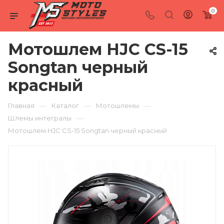
0
Мотошлем HJC CS-15
Songtan черный
красный
—
—
—
Главная
Каталог
Мотошлемы
—
Шлемы интегралы
Мотошлем HJC CS-15 Songtan черный красный