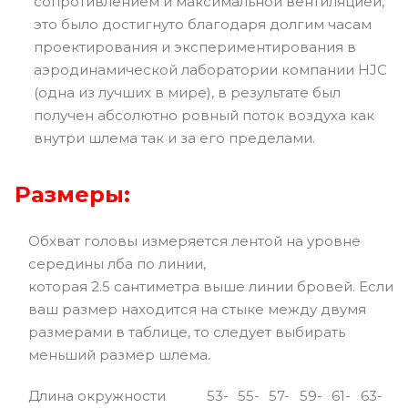
сопротивлением и максимальной вентиляцией,
это было достигнуто благодаря долгим часам
проектирования и экспериментирования в
аэродинамической лаборатории компании HJC
(одна из лучших в мире), в результате был
получен абсолютно ровный поток воздуха как
внутри шлема так и за его пределами.
Размеры:
Обхват головы измеряется лентой на уровне
середины лба по линии,
которая 2.5 сантиметра выше линии бровей. Если
ваш размер находится на стыке между двумя
размерами в таблице, то следует выбирать
меньший размер шлема.
Длина окружности
53-
55-
57-
59-
61-
63-