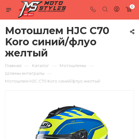
0
Мотошлем HJC C70
Koro синий/флуо
желтый
—
—
—
Главная
Каталог
Мотошлемы
—
Шлемы интегралы
Мотошлем HJC C70 Koro синий/флуо желтый