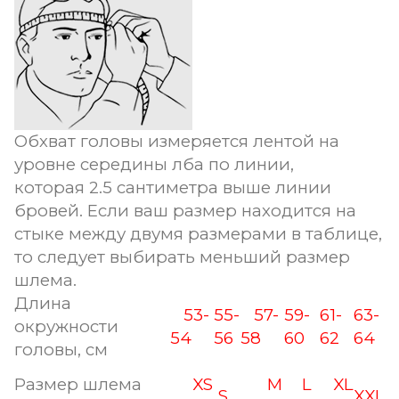
Обхват головы измеряется лентой на
уровне середины лба по линии,
которая 2.5 сантиметра выше линии
бровей. Если ваш размер находится на
стыке между двумя размерами в таблице,
то следует выбирать меньший размер
шлема.
Длина
53-
55-
57-
59-
61-
63-
окружности
54
56
58
60
62
64
головы, см
Размер шлема
XS
M
L
XL
S
XXL