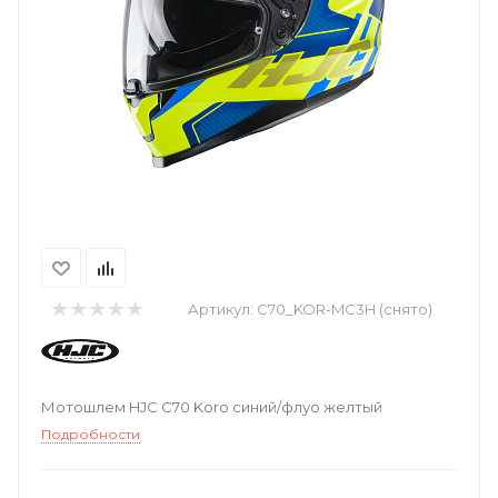
Артикул:
C70_KOR-MC3H (снято)
Мотошлем HJC C70 Koro синий/флуо желтый
Подробности