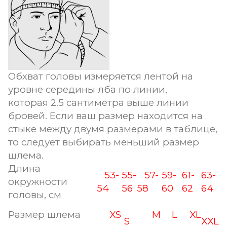
Обхват головы измеряется лентой на
уровне середины лба по линии,
которая 2.5 сантиметра выше линии
бровей. Если ваш размер находится на
стыке между двумя размерами в таблице,
то следует выбирать меньший размер
шлема.
Длина
53-
55-
57-
59-
61-
63-
окружности
54
56
58
60
62
64
головы, см
Размер шлема
XS
M
L
XL
S
XXL