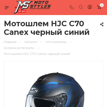
0
Мотошлем HJC C70
Canex черный синий
—
—
—
Главная
Каталог
Мотошлемы
—
Шлемы интегралы
Мотошлем HJC C70 Canex черный синий