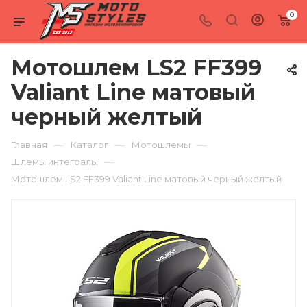
0
Мотошлем LS2 FF399
Valiant Line матовый
черный желтый
—
—
—
Главная
Каталог
Мотошлемы
—
Шлемы интегралы
Мотошлем LS2 FF399 Valiant Line матовый черный желтый