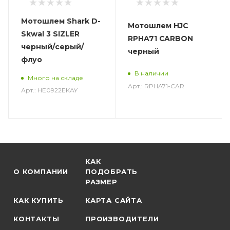
Мотошлем Shark D-
Мотошлем HJC
Skwal 3 SIZLER
RPHA71 CARBON
черный/серый/
черный
флуо
В наличии
Много на складе
Арт.: RPHA71-CAR
Арт.: HE0922EKAY
КАК
О КОМПАНИИ
ПОДОБРАТЬ
РАЗМЕР
КАК КУПИТЬ
КАРТА САЙТА
КОНТАКТЫ
ПРОИЗВОДИТЕЛИ