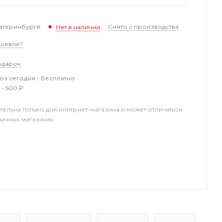
катеринбурге
Снято с производства
Нет в наличии
шевле?
одарок
з сегодня - бесплатно
 - 500 ₽
тельна только для интернет-магазина и может отличаться
ничных магазинах