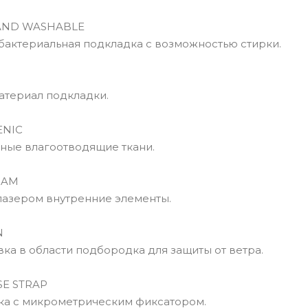
ND WASHABLE
актериальная подкладка с возможностью стирки.
териал подкладки.
NIC
ые влагоотводящие ткани.
OAM
зером внутренние элементы.
N
а в области подбородка для защиты от ветра.
E STRAP
а с микрометрическим фиксатором.