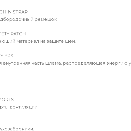
CHIN STRAP
дбородочный ремешок.
FETY PATCH
ющий материал на защите шеи.
Y EPS
внутренняя часть шлема, распределяющая энергию у
PORTS
ты вентиляции.
ухозаборники.