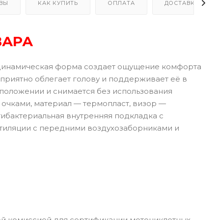
ВЫ
КАК КУПИТЬ
ОПЛАТА
ДОСТАВКА
ВАРА
динамическая форма создает ощущение комфорта
приятно облегает голову и поддерживает её в
 положении и снимается без использования
очками, материал — термопласт, визор —
нтибактериальная внутренняя подкладка с
нтиляции с передними воздухозаборниками и
ой комиссией для сертификации мотоциклетных