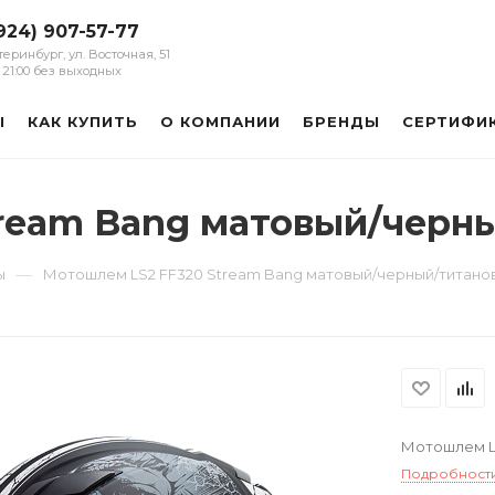
924) 907-57-77
атеринбург, ул. Восточная, 51
 - 21:00 без выходных
Ы
КАК КУПИТЬ
О КОМПАНИИ
БРЕНДЫ
СЕРТИФИ
tream Bang матовый/черн
—
ы
Мотошлем LS2 FF320 Stream Bang матовый/черный/титано
Мотошлем L
Подробност