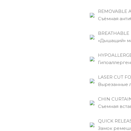
REMOVABLE A
Съёмная антиб
BREATHABLE
«Дышащий» ма
HYPOALLERGE
Гипоаллергенн
LASER CUT F
Вырезанные ла
CHIN CURTAI
Съемная вставк
QUICK RELEAS
Замок ремешк