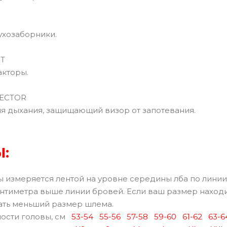
хозаборники.
T
кторы.
ECTOR
 дыхания, защищающий визор от запотевания.
:
 измеряется лентой на уровне середины лба по линии
нтиметра выше линии бровей. Если ваш размер находи
ать меньший размер шлема.
ости головы, см
53-54
55-56
57-58
59-60
61-62
63-6