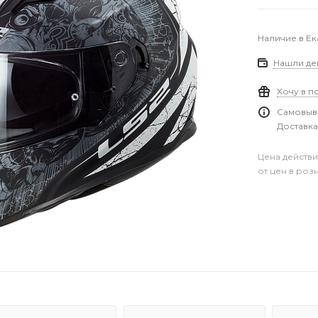
Наличие в Е
Нашли де
Хочу в п
Самовыво
Доставка
Цена действи
от цен в роз