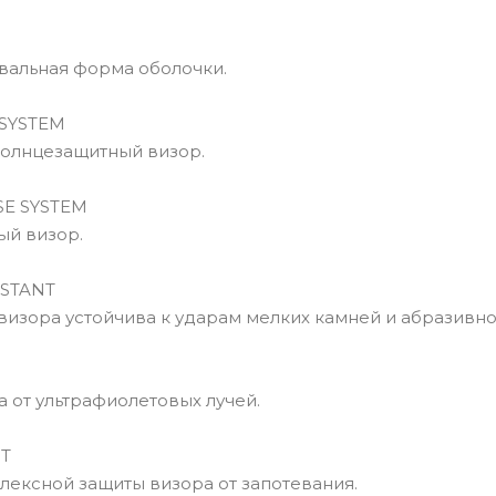
альная форма оболочки.
SYSTEM
олнцезащитный визор.
E SYSTEM
й визор.
STANT
изора устойчива к ударам мелких камней и абразивно
 от ультрафиолетовых лучей.
T
ексной защиты визора от запотевания.