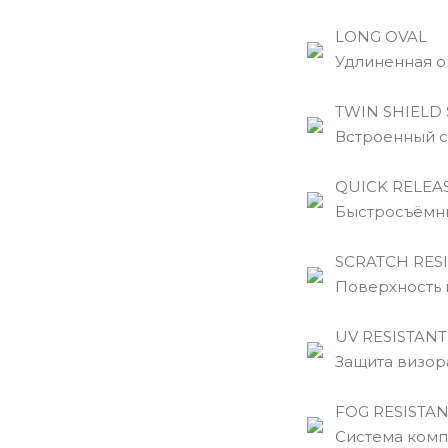
LONG OVAL
Удлиненная ов
TWIN SHIELD 
Встроенный с
QUICK RELEAS
Быстросъёмны
SCRATCH RESI
Поверхность в
UV RESISTANT
Защита визора
FOG RESISTAN
Система компл