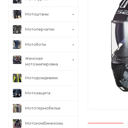
Мотоштаны
Мотоперчатки
Мотоботы
Женская
мотоэкипировка
Мотодождевики
Мотозащита
Мототермобелье
Мотокомбинезоны