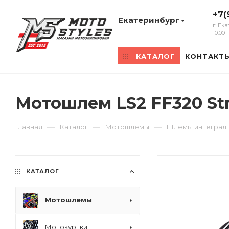
+7(
Екатеринбург
г. Ек
10:00
КАТАЛОГ
КОНТАКТ
Мотошлем LS2 FF320 S
—
—
—
Главная
Каталог
Мотошлемы
Шлемы интеграл
КАТАЛОГ
Мотошлемы
Мотокуртки