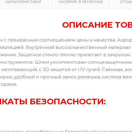
ХАРАКТЕРИСТИКИ
НАЛИЧИЕ В РЕГИОНАХ
ОТЗЫ
ОПИСАНИЕ ТО
 с прекрасным соотношением цены и качества. Аэро
изоляцией. Внутренний высококачественный материал 
жении. Защитное стекло плотно прилегает в закрытом
инструментов. Шлем укомплектован солнцезащитными 
 запотевающий, с 3D защитой от UV-лучей. Съёмная, а
ирки, удобный и прочный замок ремешка, система ве
торами.
КАТЫ БЕЗОПАСНОСТИ:
тандартам, разработанным Европейской экономическ