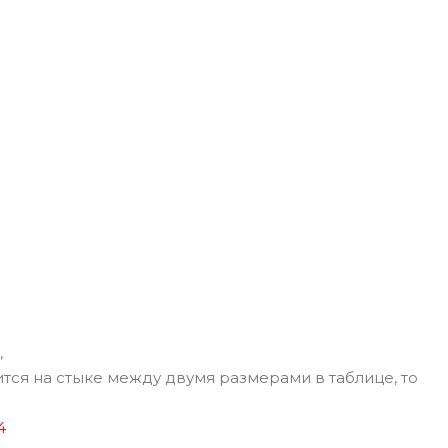
,
тся на стыке между двумя размерами в таблице, то
4