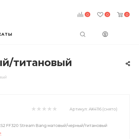
0
0
0
КАТЫ
ый/титановый
вый
Артикул:
AK4116 (снято)
S2 FF320 Stream Bang матовый/черный/титановый
и