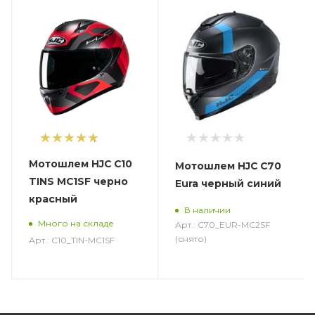
1
Мотошлем HJC C10
Мотошлем HJC C70
TINS MC1SF черно
Eura черный синий
красный
В наличии
Много на складе
Арт.: C70_EUR-MC2SF
(снято)
Арт.: C10_TIN-MC1SF