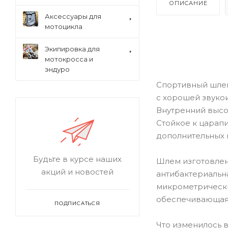
ОПИСАНИЕ
Аксессуары для
мотоцикла
Экипировка для
мотокросса и
эндуро
Спортивный шлем
с хорошей звуко
Внутренний высо
Стойкое к царап
дополнительных 
Будьте в курсе наших
Шлем изготовлен 
акций и новостей
антибактериальн
микрометрически
обеспечивающая
ПОДПИСАТЬСЯ
Что изменилось в