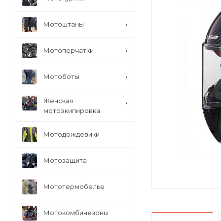
Мотоштаны
Мотоперчатки
Мотоботы
Женская
мотоэкипировка
Мотодождевики
Мотозащита
Мототермобелье
Мотокомбинезоны