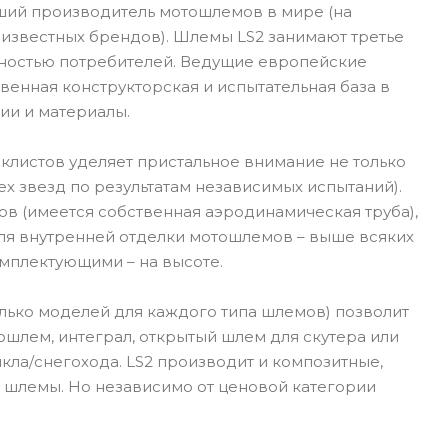
йший производитель мотошлемов в мире (на
 известных брендов). Шлемы LS2 занимают третье
рностью потребителей. Ведущие европейские
венная конструкторская и испытательная база в
ии и материалы.
иклистов уделяет пристальное внимание не только
х звезд по результатам независимых испытаний).
в (имеется собственная аэродинамическая труба),
для внутренней отделки мотошлемов – выше всяких
омплектующими – на высоте.
лько моделей для каждого типа шлемов) позволит
ошлем, интеграл, открытый шлем для скутера или
ла/снегохода. LS2 производит и композитные,
 шлемы. Но независимо от ценовой категории