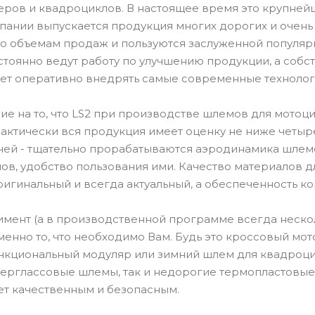
теров и квадроциклов. В настоящее время это крупне
мпании выпускается продукция многих дорогих и очень
по объемам продаж и пользуются заслуженной популя
тоянно ведут работу по улучшению продукции, а собст
ет оперативно внедрять самые современные технолог
е на то, что LS2 при производстве шлемов для мотоц
актически вся продукция имеет оценку не ниже четыре
очей - тщательно прорабатываются аэродинамика шлемо
ов, удобство пользования ими. Качество материалов 
ригинальный и всегда актуальный, а обеспеченность к
мент (а в производственной программе всегда неско
енно то, что необходимо Вам. Будь это кроссовый мот
ункциональный модуляр или зимний шлем для квадроцик
ерглассовые шлемы, так и недорогие термопластовые
ет качественным и безопасным.