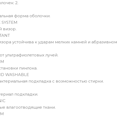
лочек: 2.
альная форма оболочки.
 SYSTEM
 визор.
TANT
зора устойчива к ударам мелких камней и абразивном
от ультрафиолетовых лучей.
EM
становки пинлока.
ND WASHABLE
актериальная подкладка с возможностью стирки.
ериал подкладки.
NIC
ые влагоотводящие ткани.
AM