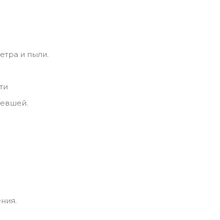
етра и пыли.
ти
левшей.
ния.