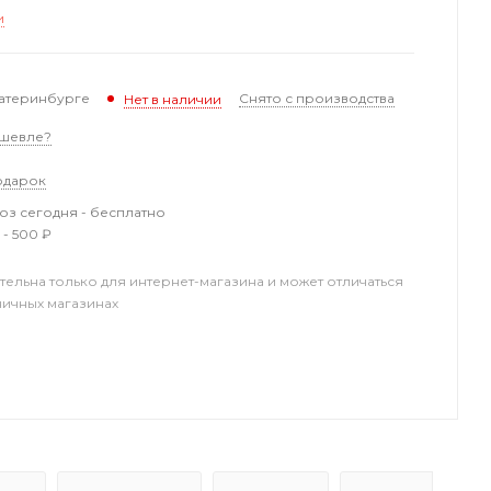
и
катеринбурге
Снято с производства
Нет в наличии
шевле?
одарок
з сегодня - бесплатно
 - 500 ₽
тельна только для интернет-магазина и может отличаться
ничных магазинах