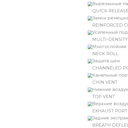
Вырезанные ла
QUICK RELEASE
Замок ремешка
REINFORCED C
Усиленный по
MULTI-DENSITY
Многослойная 
NECK ROLL
Защита шеи.
CHANNELED P
Канальные пор
CHIN VENT
Нижние воздух
TOP VENT
Верхние возду
EXHAUST PORT
Задние экстрак
BREATH DEFLE