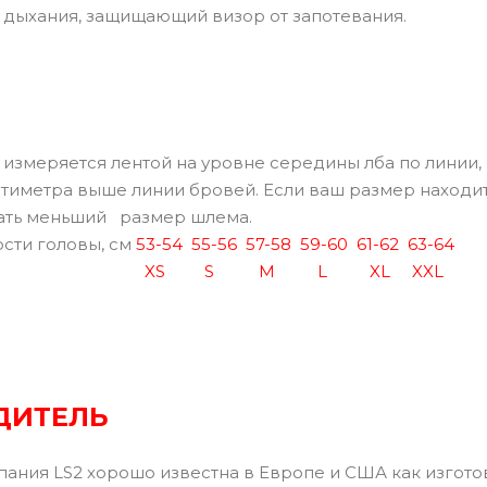
 дыхания, защищающий визор от запотевания.
измеряется лентой на уровне середины лба по линии,
нтиметра выше линии бровей. Если ваш размер находит
ать меньший размер шлема.
сти головы, см
53-54
55-56
57-58
59-60
61-62
63-64
XS
S
M
L
XL
XXL
ДИТЕЛЬ
пания LS2 хорошо известна в Европе и США как изгот