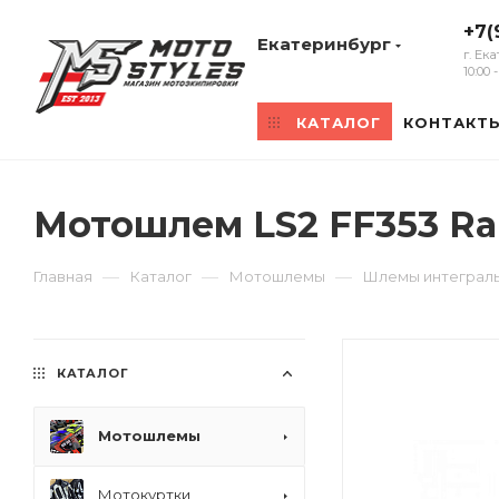
+7(
Екатеринбург
г. Ек
10:00
КАТАЛОГ
КОНТАКТ
Мотошлем LS2 FF353 Ra
—
—
—
Главная
Каталог
Мотошлемы
Шлемы интеграл
КАТАЛОГ
Мотошлемы
Мотокуртки