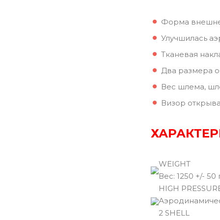
Форма внешней
Улучшилась аэ
Тканевая накл
Два размера о
Вес шлема, шл
Визор открыва
ХАРАКТЕР
WEIGHT
Вec: 1250 +/- 50 
HIGH PRESSUR
Аэродинамичес
2 SHELL