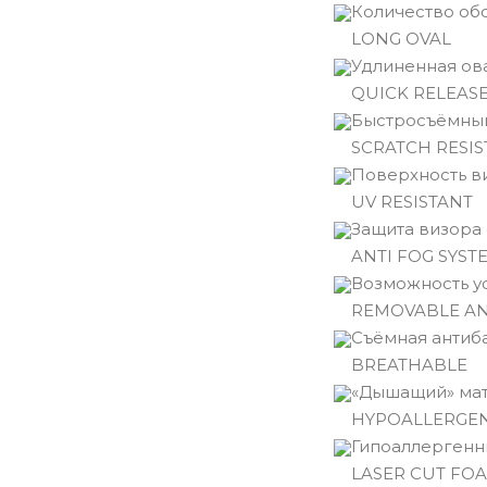
Количество обо
LONG OVAL
Удлиненная ов
QUICK RELEASE
Быстросъёмный
SCRATCH RESIS
Поверхность ви
UV RESISTANT
Защита визора 
ANTI FOG SYST
Возможность у
REMOVABLE A
Съёмная антиб
BREATHABLE
«Дышащий» мат
HYPOALLERGE
Гипоаллергенн
LASER CUT FO