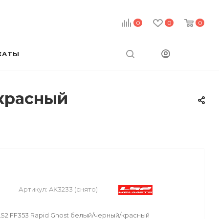
0
0
0
КАТЫ
/красный
Артикул:
AK3233 (снято)
2 FF353 Rapid Ghost белый/черный/красный