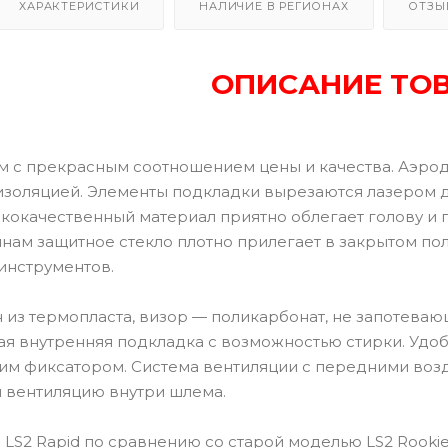
ХАРАКТЕРИСТИКИ
НАЛИЧИЕ В РЕГИОНАХ
ОТЗЫ
ОПИСАНИЕ ТО
 с прекрасным соотношением цены и качества. Аэро
изоляцией. Элементы подкладки вырезаются лазером 
кокачественный материал приятно облегает голову и
инам защитное стекло плотно прилегает в закрытом по
инструментов.
из термопласта, визор — поликарбонат, не запотевающ
ая внутренняя подкладка с возможностью стирки. Удо
м фиксатором. Система вентиляции с передними возд
 вентиляцию внутри шлема.
 LS2 Rapid по сравнению со старой моделью LS2 Rookie