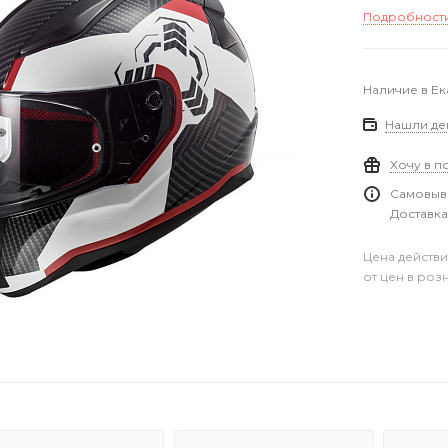
Подробност
Наличие в Е
Нашли де
Хочу в п
Самовыво
Доставка
Цена действи
от цен в роз