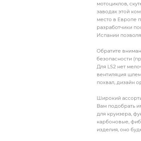
мотоциклов, ску
заводах этой ко
место в Европе 
разработчики пос
Испании позволя
Обратите внимани
безопасности (пр
Для LS2 нет мел
вентиляция шлем
похвал, дизайн о
Широкий ассорти
Вам подобрать им
для круизера, ф
карбоновые, фиб
изделия, оно буд