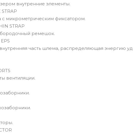
зером внутренние элементы.
 STRAP
 с микрометрическим фиксатором.
HIN STRAP
дбородочный ремешок.
 EPS
внутренняя часть шлема, распределяющая энергию уд
ORTS
ты вентиляции.
озаборники.
хозаборники.
торы.
CTOR