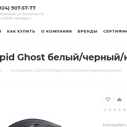
924) 907-57-77
атеринбург, ул. Восточная, 51
 - 21:00 без выходных
Ы
КАК КУПИТЬ
О КОМПАНИИ
БРЕНДЫ
СЕРТИФИ
pid Ghost белый/черный
—
ы
Мотошлем LS2 FF353 Rapid Ghost белый/черный/красный
Мотошлем LS