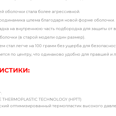
 оболочки стала более агрессивной.
родинамика шлема благодаря новой форме оболочки.
адка на внутреннюю часть подбородка для защиты от в
болочки (в старой модели один размер).
ем стал легче на 100 грамм без ущерба для безопаснос
ется по центру, что одинаково удобно для правшей и 
ИСТИКИ:
г.
E THERMOPLASTIC TECHNOLOGY (HPTT)
кий оптимизированный термопластик высокого давле