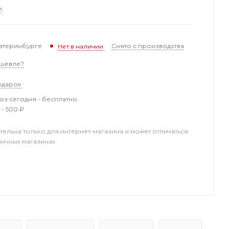
и
катеринбурге
Снято с производства
Нет в наличии
шевле?
одарок
з сегодня - бесплатно
 - 500 ₽
тельна только для интернет-магазина и может отличаться
ничных магазинах