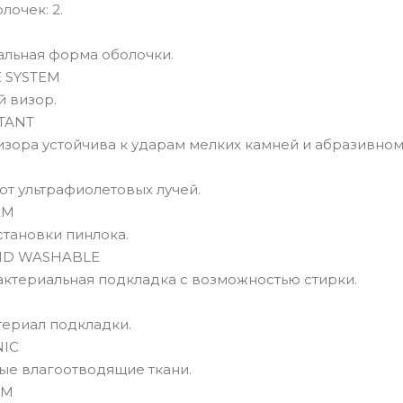
лочек: 2.
альная форма оболочки.
 SYSTEM
 визор.
TANT
зора устойчива к ударам мелких камней и абразивном
от ультрафиолетовых лучей.
EM
становки пинлока.
ND WASHABLE
актериальная подкладка с возможностью стирки.
ериал подкладки.
NIC
ые влагоотводящие ткани.
AM