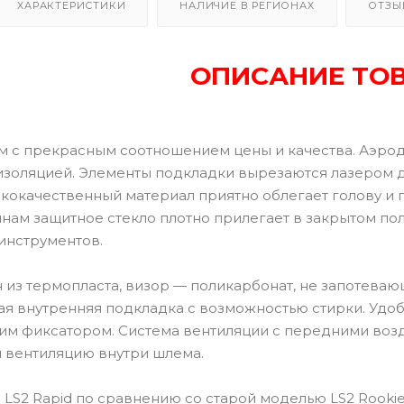
ХАРАКТЕРИСТИКИ
НАЛИЧИЕ В РЕГИОНАХ
ОТЗЫ
ОПИСАНИЕ ТО
 с прекрасным соотношением цены и качества. Аэро
изоляцией. Элементы подкладки вырезаются лазером 
кокачественный материал приятно облегает голову и
инам защитное стекло плотно прилегает в закрытом по
инструментов.
из термопласта, визор — поликарбонат, не запотевающ
ая внутренняя подкладка с возможностью стирки. Удо
м фиксатором. Система вентиляции с передними возд
 вентиляцию внутри шлема.
 LS2 Rapid по сравнению со старой моделью LS2 Rookie