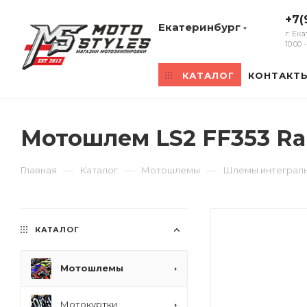
+7(
Екатеринбург
г. Ек
10:00
КАТАЛОГ
КОНТАКТ
Мотошлем LS2 FF353 Ra
—
—
—
Главная
Каталог
Мотошлемы
Шлемы интеграл
КАТАЛОГ
Мотошлемы
Мотокуртки