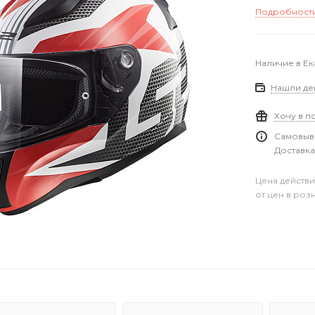
Подробност
Наличие в Е
Нашли де
Хочу в п
Самовыво
Доставка
Цена действи
от цен в роз