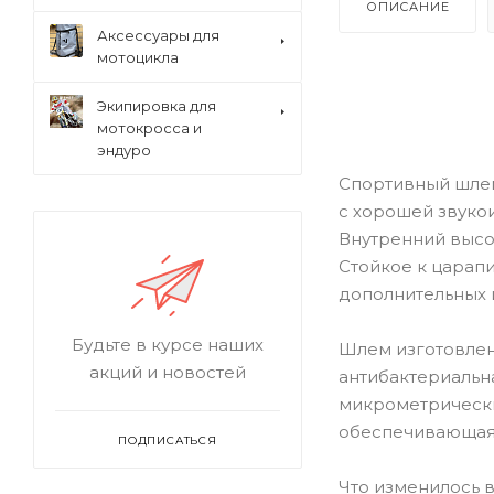
ОПИСАНИЕ
Аксессуары для
мотоцикла
Экипировка для
мотокросса и
эндуро
Спортивный шлем
с хорошей звуко
Внутренний высо
Стойкое к царап
дополнительных 
Будьте в курсе наших
Шлем изготовлен 
акций и новостей
антибактериальн
микрометрически
обеспечивающая
ПОДПИСАТЬСЯ
Что изменилось в