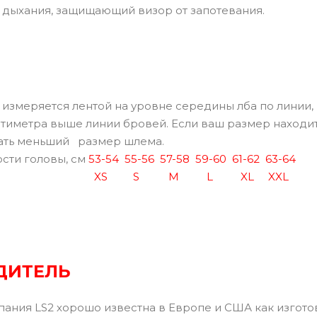
 дыхания, защищающий визор от запотевания.
измеряется лентой на уровне середины лба по линии,
нтиметра выше линии бровей. Если ваш размер находит
ать меньший размер шлема.
сти головы, см
53-54
55-56
57-58
59-60
61-62
63-64
XS
S
M
L
XL
XXL
ДИТЕЛЬ
пания LS2 хорошо известна в Европе и США как изгот