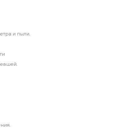
етра и пыли.
ти
левшей.
ния.