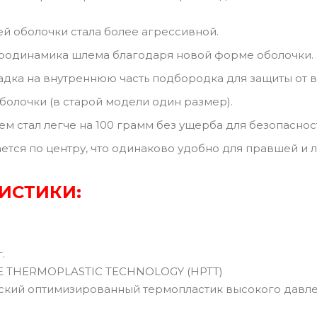
 оболочки стала более агрессивной.
родинамика шлема благодаря новой форме оболочки.
адка на внутреннюю часть подбородка для защиты от в
болочки (в старой модели один размер).
ем стал легче на 100 грамм без ущерба для безопаснос
ется по центру, что одинаково удобно для правшей и 
ИСТИКИ:
г.
E THERMOPLASTIC TECHNOLOGY (HPTT)
кий оптимизированный термопластик высокого давле