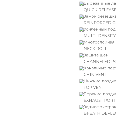
Вырезанные ла
QUICK RELEASE
Замок ремешка
REINFORCED C
Усиленный по
MULTI-DENSITY
Многослойная 
NECK ROLL
Защита шеи.
CHANNELED P
Канальные пор
CHIN VENT
Нижние воздух
TOP VENT
Верхние возду
EXHAUST PORT
Задние экстрак
BREATH DEFLE