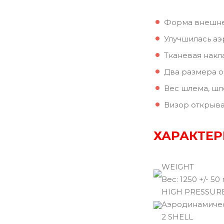
Форма внешней
Улучшилась аэ
Тканевая накл
Два размера о
Вес шлема, шл
Визор открыва
ХАРАКТЕР
WEIGHT
Вec: 1250 +/- 50 
HIGH PRESSUR
Аэродинамичес
2 SHELL