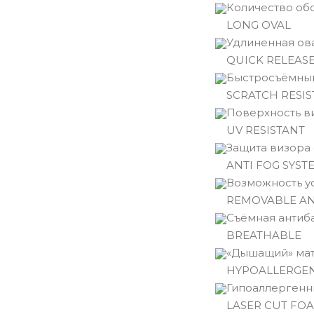
Количество обо
LONG OVAL
Удлиненная ов
QUICK RELEASE
Быстросъёмный
SCRATCH RESIS
Поверхность ви
UV RESISTANT
Защита визора 
ANTI FOG SYST
Возможность у
REMOVABLE A
Съёмная антиб
BREATHABLE
«Дышащий» мат
HYPOALLERGE
Гипоаллергенн
LASER CUT FO