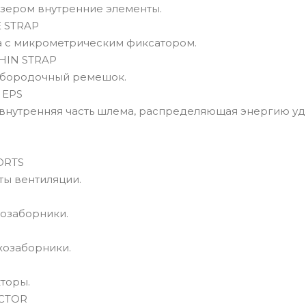
зером внутренние элементы.
 STRAP
 с микрометрическим фиксатором.
HIN STRAP
дбородочный ремешок.
 EPS
внутренняя часть шлема, распределяющая энергию уд
ORTS
ты вентиляции.
озаборники.
хозаборники.
торы.
CTOR