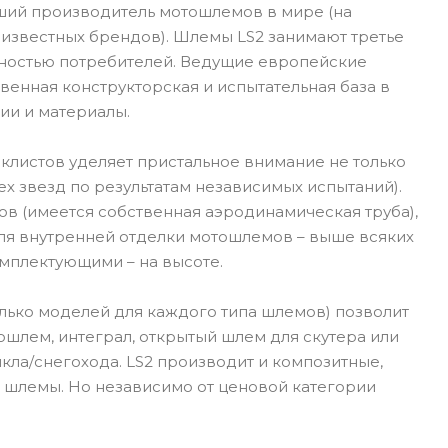
йший производитель мотошлемов в мире (на
 известных брендов). Шлемы LS2 занимают третье
рностью потребителей. Ведущие европейские
венная конструкторская и испытательная база в
ии и материалы.
иклистов уделяет пристальное внимание не только
х звезд по результатам независимых испытаний).
в (имеется собственная аэродинамическая труба),
для внутренней отделки мотошлемов – выше всяких
омплектующими – на высоте.
лько моделей для каждого типа шлемов) позволит
ошлем, интеграл, открытый шлем для скутера или
ла/снегохода. LS2 производит и композитные,
 шлемы. Но независимо от ценовой категории