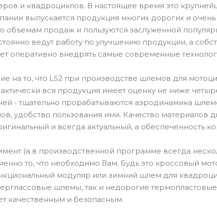
теров и квадроциклов. В настоящее время это крупне
мпании выпускается продукция многих дорогих и очень
по объемам продаж и пользуются заслуженной популя
тоянно ведут работу по улучшению продукции, а собст
ет оперативно внедрять самые современные технолог
е на то, что LS2 при производстве шлемов для мотоц
актически вся продукция имеет оценку не ниже четыре
очей - тщательно прорабатываются аэродинамика шлемо
ов, удобство пользования ими. Качество материалов 
ригинальный и всегда актуальный, а обеспеченность к
мент (а в производственной программе всегда неско
енно то, что необходимо Вам. Будь это кроссовый мот
ункциональный модуляр или зимний шлем для квадроцик
ерглассовые шлемы, так и недорогие термопластовые
ет качественным и безопасным.