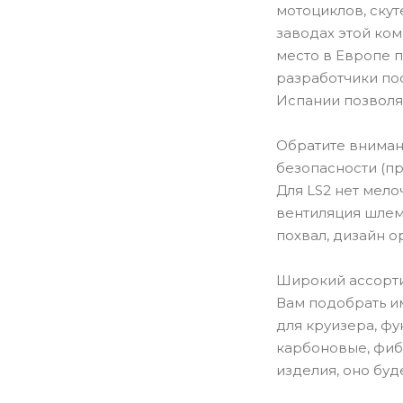
мотоциклов, ску
заводах этой ко
место в Европе 
разработчики пос
Испании позволя
Обратите внимани
безопасности (пр
Для LS2 нет мел
вентиляция шлем
похвал, дизайн о
Широкий ассорти
Вам подобрать им
для круизера, ф
карбоновые, фиб
изделия, оно буд