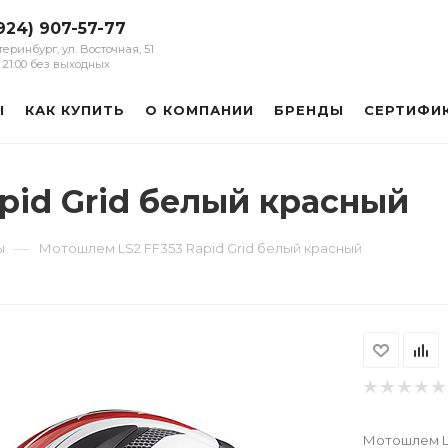
924) 907-57-77
атеринбург, ул. Восточная, 51
 - 21:00 без выходных
Ы
КАК КУПИТЬ
О КОМПАНИИ
БРЕНДЫ
СЕРТИФИ
pid Grid белый красный
—
ы
Мотошлем LS2 FF353 Rapid Grid белый красный
Мотошлем LS