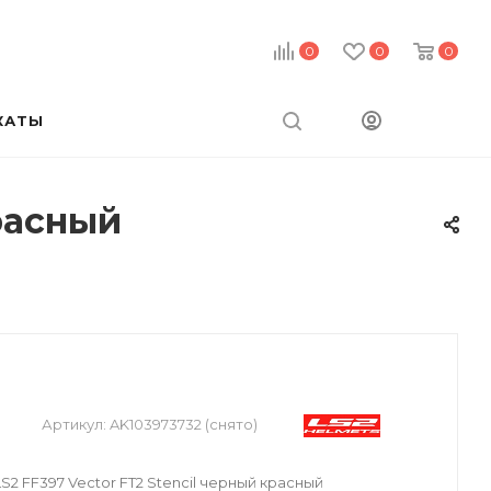
0
0
0
КАТЫ
расный
Артикул:
AK103973732 (снято)
2 FF397 Vector FT2 Stencil черный красный