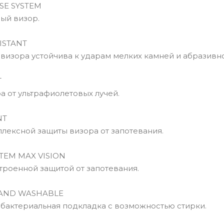
E SYSTEM
й визор.
ISTANT
изора устойчива к ударам мелких камней и абразивно
T
 от ультрафиолетовых лучей.
NT
ексной защиты визора от запотевания.
TEM MAX VISION
роенной защитой от запотевания.
AND WASHABLE
актериальная подкладка с возможностью стирки.