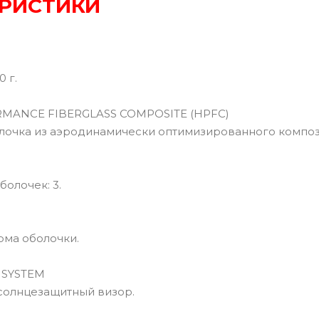
РИСТИКИ
0 г.
ANCE FIBERGLASS COMPOSITE (HPFC)
чка из аэродинамически оптимизированного компози
олочек: 3.
ма оболочки.
 SYSTEM
олнцезащитный визор.