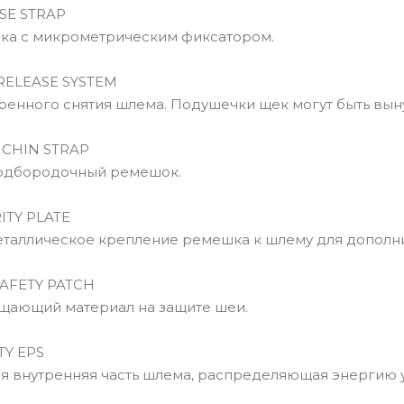
SE STRAP
а с микрометрическим фиксатором.
ELEASE SYSTEM
нного снятия шлема. Подушечки щек могут быть вынут
CHIN STRAP
дбородочный ремешок.
TY PLATE
аллическое крепление ремешка к шлему для дополни
AFETY PATCH
ающий материал на защите шеи.
Y EPS
внутренняя часть шлема, распределяющая энергию 