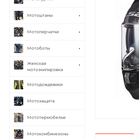
Мотоштаны
Мотоперчатки
Мотоботы
Женская
мотоэкипировка
Мотодождевики
Мотозащита
Мототермобелье
Мотокомбинезоны