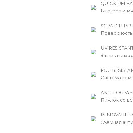
QUICK RELEAS
Быстросъёмны
SCRATCH RES
Поверхность в
UV RESISTAN
Защита визора
FOG RESISTA
Система компл
ANTI FOG SYS
Пинлок со вст
REMOVABLE 
Съёмная антиб