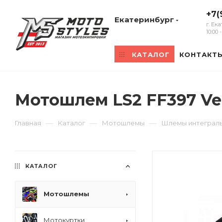
+7(
Екатеринбург
г. Ек
10:00
КАТАЛОГ
КОНТАКТ
Мотошлем LS2 FF397 Vec
—
—
—
Главная
Каталог
Мотошлемы
Шлемы интеграл
КАТАЛОГ
Мотошлемы
Мотокуртки