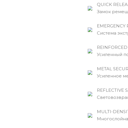
QUICK RELEA
Замок ремешк
EMERGENCY R
Cистема экстре
REINFORCED 
Усиленный по
METAL SECURI
Усиленное мет
REFLECTIVE S
Световозвращ
MULTI-DENSIT
Многослойная 