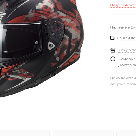
Подробност
Наличие в Е
Нашли де
Хочу в п
Самовыво
Доставка
Цена действи
от цен в роз