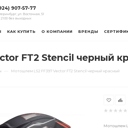
924) 907-57-77
атеринбург, ул. Восточная, 51
 - 21:00 без выходных
Ы
КАК КУПИТЬ
О КОМПАНИИ
БРЕНДЫ
СЕРТИФИ
tor FT2 Stencil черный к
—
ы
Мотошлем LS2 FF397 Vector FT2 Stencil черный красный
Мотошлем LS