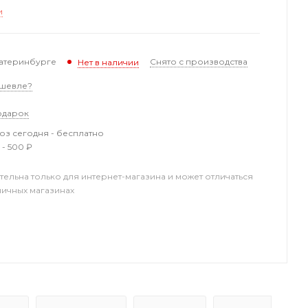
и
катеринбурге
Снято с производства
Нет в наличии
шевле?
одарок
з сегодня - бесплатно
 - 500 ₽
тельна только для интернет-магазина и может отличаться
ничных магазинах