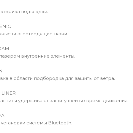
териал подкладки.
ENIC
ые влагоотводящие ткани.
OAM
азером внутренние элементы.
N
ка в области подбородка для защиты от ветра.
LINER
ниты удерживают защиту шеи во время движения.
PAL
становки системы Bluetooth.