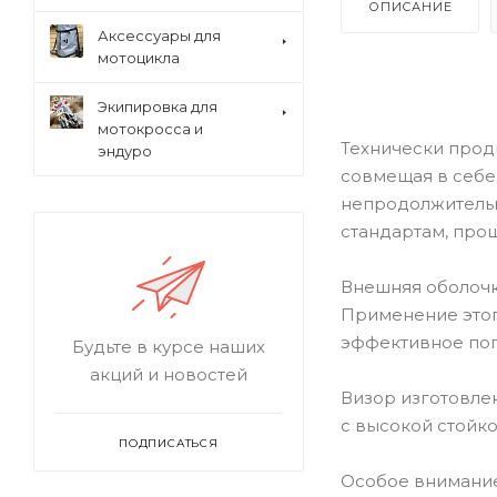
ОПИСАНИЕ
Аксессуары для
мотоцикла
Экипировка для
мотокросса и
Технически прод
эндуро
совмещая в себе
непродолжительн
стандартам, про
Внешняя оболочк
Применение этог
эффективное пог
Будьте в курсе наших
акций и новостей
Визор изготовле
с высокой стойк
ПОДПИСАТЬСЯ
Особое внимание