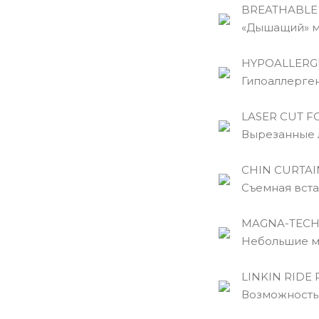
BREATHABLE
«Дышащий» ма
HYPOALLERG
Гипоаллергенн
LASER CUT F
Вырезанные л
CHIN CURTAI
Съемная встав
MAGNA-TECH 
Небольшие маг
LINKIN RIDE 
Возможность у