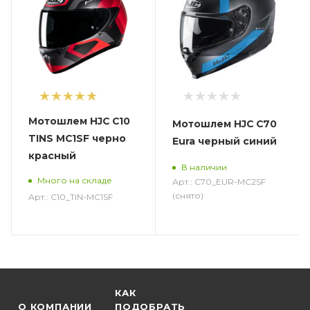
1
Мотошлем HJC C10
Мотошлем HJC C70
TINS MC1SF черно
Eura черный синий
красный
В наличии
Много на складе
Арт.: C70_EUR-MC2SF
(снято)
Арт.: C10_TIN-MC1SF
КАК
О КОМПАНИИ
ПОДОБРАТЬ