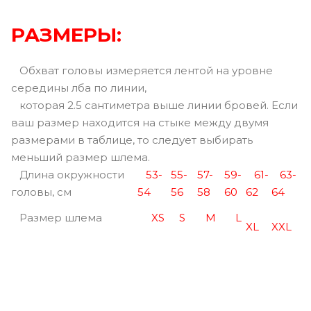
РАЗМЕРЫ:
Обхват головы измеряется лентой на уровне
середины лба по линии,
которая 2.5 сантиметра выше линии бровей. Если
ваш размер находится на стыке между двумя
размерами в таблице, то следует выбирать
меньший размер шлема.
Длина окружности
53-
55-
57-
59-
61-
63-
головы, см
54
56
58
60
62
64
Размер шлема
XS
S
M
L
XL
XXL