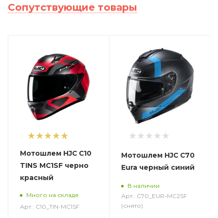
Сопутствующие товары
1
Мотошлем HJC C10
Мотошлем HJC C70
TINS MC1SF черно
Eura черный синий
красный
В наличии
Много на складе
Арт.: C70_EUR-MC2SF
(снято)
Арт.: C10_TIN-MC1SF