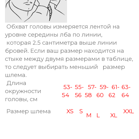
Обхват головы измеряется лентой на
уровне середины лба по линии,
которая 2.5 сантиметра выше линии
бровей. Если ваш размер находится на
стыке между двумя размерами в таблице,
то следует выбирать меньший размер
шлема.
Длина
53-
55-
57-
59-
61-
63-
окружности
54
56
58
60
62
64
головы, см
Размер шлема
XS
S
XXL
M
L
XL