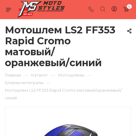
0
Мотошлем LS2 FF353
Rapid Cromo
матовый/
оранжевый/синий
—
—
—
Главная
Каталог
Мотошлемы
—
Шлемы интегралы
Мотошлем LS2 FF353 Rapid Cromo матовый/оранжевый/
синий