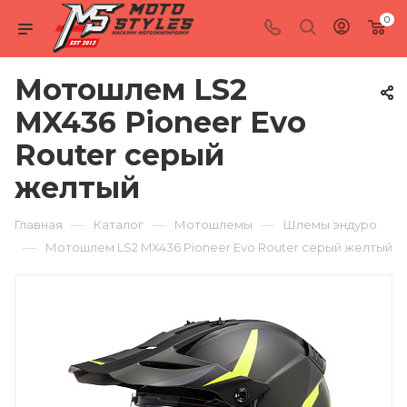
0
Мотошлем LS2
MX436 Pioneer Evo
Router серый
желтый
—
—
—
Главная
Каталог
Мотошлемы
Шлемы эндуро
—
Мотошлем LS2 MX436 Pioneer Evo Router серый желтый