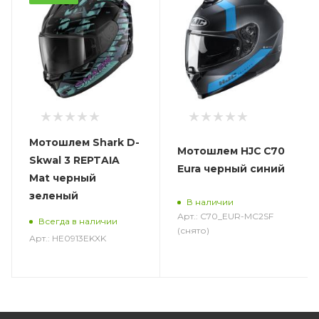
Мотошлем Shark D-
Мотошлем HJC C70
Skwal 3 REPTAIA
Eura черный синий
Mat черный
зеленый
В наличии
Арт.: C70_EUR-MC2SF
Всегда в наличии
(снято)
Арт.: HE0913EKXK