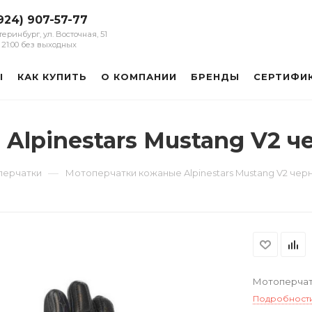
924) 907-57-77
атеринбург, ул. Восточная, 51
 - 21:00 без выходных
Ы
КАК КУПИТЬ
О КОМПАНИИ
БРЕНДЫ
СЕРТИФИ
Alpinestars Mustang V2 ч
—
перчатки
Мотоперчатки кожаные Alpinestars Mustang V2 чер
Мотоперчатк
Подробност