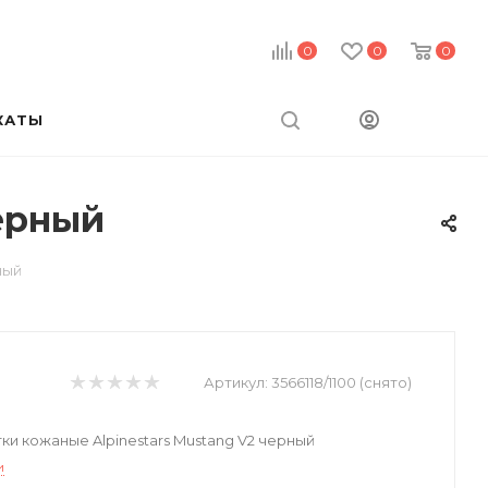
0
0
0
КАТЫ
ерный
ный
Артикул:
3566118/1100 (снято)
и кожаные Alpinestars Mustang V2 черный
и