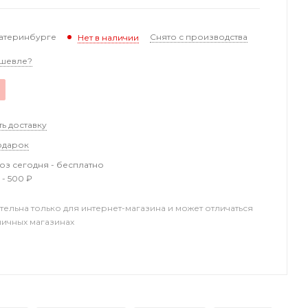
катеринбурге
Снято с производства
Нет в наличии
шевле?
ть доставку
одарок
з сегодня - бесплатно
 - 500 ₽
тельна только для интернет-магазина и может отличаться
ничных магазинах