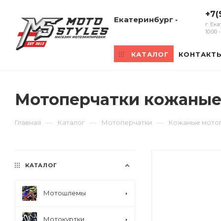
+7(
Екатеринбург
г. Ек
10:00
КАТАЛОГ
КОНТАКТ
Мотоперчатки кожаные 
—
—
—
Главная
Каталог
Мотоперчатки
Кожаные мото
КАТАЛОГ
Мотошлемы
Мотокуртки