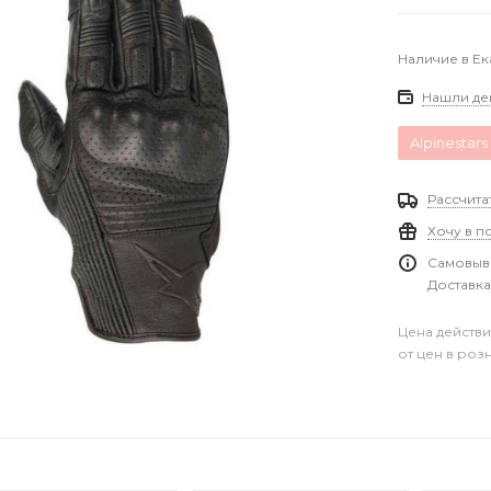
Наличие в Е
Нашли де
Alpinestars
Рассчита
Хочу в п
Самовыво
Доставка
Цена действи
от цен в роз