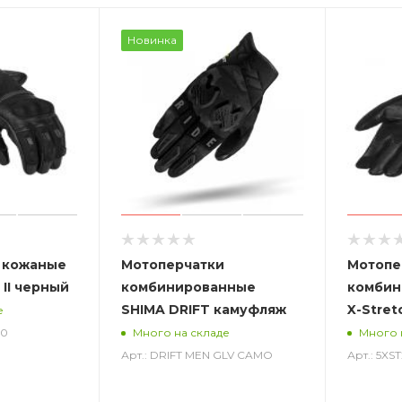
Новинка
 кожаные
Мотоперчатки
Мотопе
 II черный
комбинированные
комбин
SHIMA DRIFT камуфляж
X-Stret
е
00
Много на складе
Много 
Арт.: DRIFT MEN GLV CAMO
Арт.: 5X