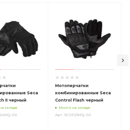
рчатки
Мотоперчатки
ированные Seca
комбинированные Seca
ch II черный
Control Flash черный
на складе
Много на складе
ST24MQ-00
Арт.: 5COF23MQ-00