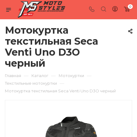
0
Мотокуртка
текстильная Seca
Venti Uno D3O
черный
—
—
—
Главная
Каталог
Мотокуртки
—
Текстильные мотокуртки
Мотокуртка текстильная Seca Venti Uno D3O черный