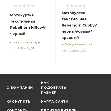
Мотокуртка
Мотокуртка
текстильная
текстильная
Rebelhorn CubbyV
Rebelhorn HiflowV
черный/серый/
черный
красный
Много на складе
Всегда в наличии
Арт.: HiflowV_01
Арт.: CubbyV_32
КАК
О КОМПАНИИ
ПОДОБРАТЬ
РАЗМЕР
КАК КУПИТЬ
КАРТА САЙТА
КОНТАКТЫ
ПРОИЗВОДИТЕЛИ