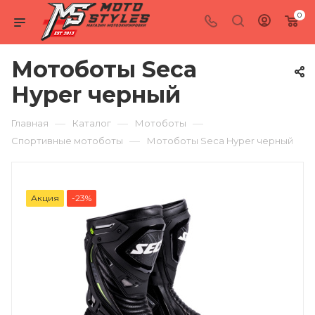
0
Мотоботы Seca
Hyper черный
—
—
—
Главная
Каталог
Мотоботы
—
Спортивные мотоботы
Мотоботы Seca Hyper черный
Акция
-23%