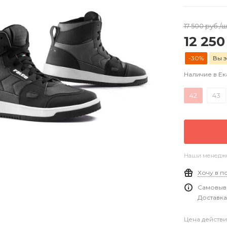
17 500
руб.
/ш
12 250
-30%
Вы э
Наличие в Е
42
43
Наши менеджер
Хочу в п
Самовыво
Доставка
Цена действи