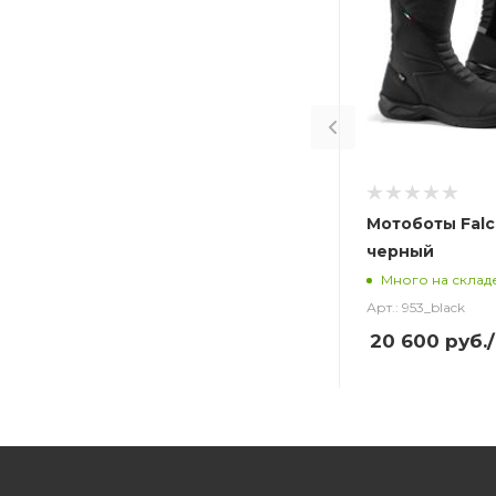
Мотоботы Falc
черный
Много на склад
Арт.: 953_black
20 600
руб.