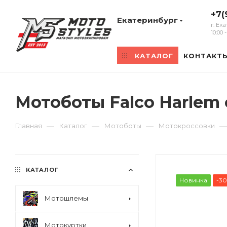
+7(
Екатеринбург
г. Ек
10:00
КАТАЛОГ
КОНТАКТ
Мотоботы Falco Harlem
—
—
—
—
Главная
Каталог
Мотоботы
Мотокроссовки
КАТАЛОГ
Новинка
-3
Мотошлемы
Мотокуртки