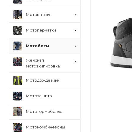
Мотоштаны
Мотоперчатки
Мотоботы
Женская
мотоэкипировка
Мотодождевики
Мотозащита
Мототермобелье
Мотокомбинезоны