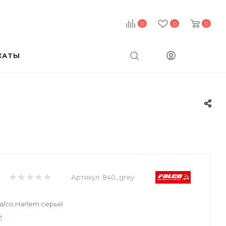
0
0
0
КАТЫ
Артикул:
840_grey
alco Harlem серый
и