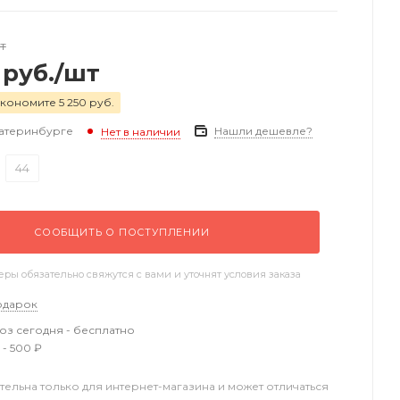
т
руб.
/шт
кономите 5 250 руб.
катеринбурге
Нашли дешевле?
Нет в наличии
44
СООБЩИТЬ О ПОСТУПЛЕНИИ
ы обязательно свяжутся с вами и уточнят условия заказа
одарок
з сегодня - бесплатно
 - 500 ₽
тельна только для интернет-магазина и может отличаться