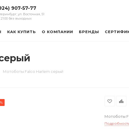
924) 907-57-77
атеринбург, ул. Восточная, 51
 - 21:00 без выходных
Ы
КАК КУПИТЬ
О КОМПАНИИ
БРЕНДЫ
СЕРТИФИ
 серый
Мотоботы Falco Harlem серый
0%
Мотоботы F
Подробност