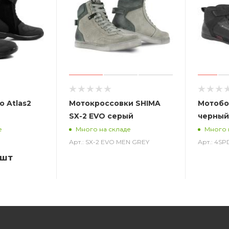
o Atlas2
Мотокроссовки SHIMA
Мотобо
SX-2 EVO серый
черный
е
Много на складе
Много 
Арт.: SX-2 EVO MEN GREY
Арт.: 4S
/шт