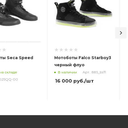
ты Seca Speed
Мотоботы Falco Starboy3
черный флуо
Арт.: 885_bl/fl
на складе
В наличии
PD25QQ-00
16 000
руб.
/шт