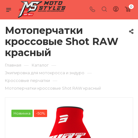
0
Мотоперчатки
кроссовые Shot RAW
красный
—
—
Главная
Каталог
—
Экипировка для мотокросса и эндуро
—
Кроссовые перчатки
Мотоперчатки кроссовые Shot RAW красный
Новинка
-50%