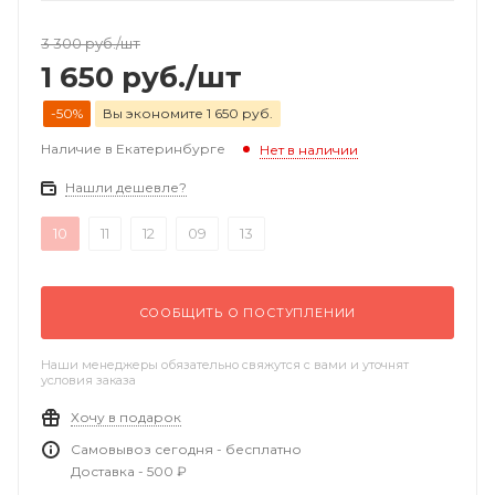
3 300
руб.
/шт
1 650
руб.
/шт
-50%
Вы экономите 1 650 руб.
Наличие в Екатеринбурге
Нет в наличии
Нашли дешевле?
10
11
12
09
13
СООБЩИТЬ О ПОСТУПЛЕНИИ
Наши менеджеры обязательно свяжутся с вами и уточнят
условия заказа
Хочу в подарок
Самовывоз сегодня - бесплатно
Доставка - 500 ₽