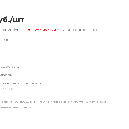
уб.
/шт
катеринбурге
Снято с производства
Нет в наличии
шевле?
ть доставку
одарок
з сегодня - бесплатно
 - 500 ₽
тельна только для интернет-магазина и может отличаться
ничных магазинах