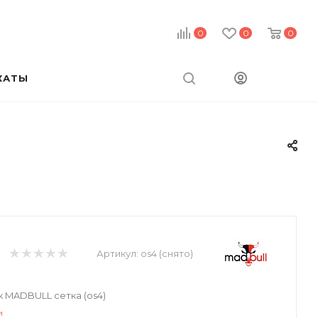
0
0
0
КАТЫ
Артикул:
os4 (снято)
 MADBULL сетка (os4)
и