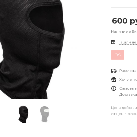
600
р
Наличие в Е
Нашли де
OS
Рассчита
Хочу в п
Самовыво
Доставка
Цена действи
от цен в роз