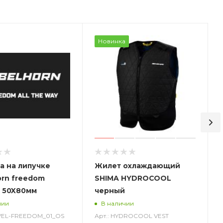
Новинка
а на липучке
Жилет охлаждающий
orn freedom
SHIMA HYDROCOOL
 50X80мм
черный
чии
В наличии
-VEL-FREEDOM_01_OS
Арт.: HYDROCOOL VEST