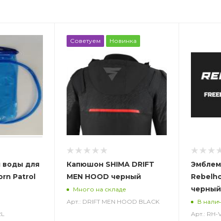
Советуем
Новинка
 воды для
Капюшон SHIMA DRIFT
Эмблем
rn Patrol
MEN HOOD черный
Rebelh
черный
Много на складе
Арт.: DRIFT MEN HOOD BLACK
В нали
2L
Арт.: RH