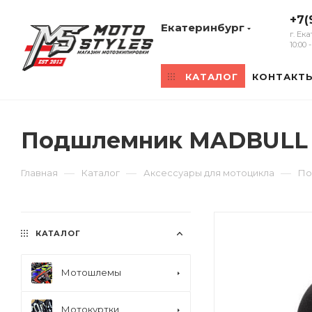
+7(
Екатеринбург
г. Ек
10:00
КАТАЛОГ
КОНТАКТ
Подшлемник MADBULL с
—
—
—
Главная
Каталог
Аксессуары для мотоцикла
По
КАТАЛОГ
Мотошлемы
Мотокуртки