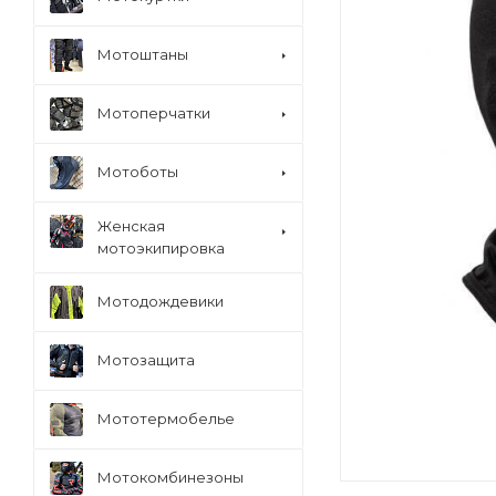
Мотоштаны
Мотоперчатки
Мотоботы
Женская
мотоэкипировка
Мотодождевики
Мотозащита
Мототермобелье
Мотокомбинезоны