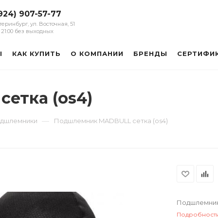
924) 907-57-77
атеринбург, ул. Восточная, 51
 - 21:00 без выходных
Ы
КАК КУПИТЬ
О КОМПАНИИ
БРЕНДЫ
СЕРТИФИ
етка (os4)
—
дшлемники
Подшлемник MADBULL сетка (os4)
Подшлемник
Подробност