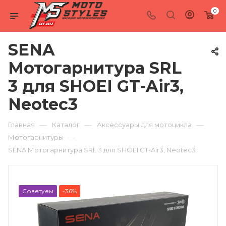
0
SENA
Мотогарнитура SRL
3 для SHOEI GT-Air3,
Neotec3
—
—
—
Главная
Каталог
Аксессуары для мотоцикла
—
Мотогарнитуры
SENA Мотогарнитура SRL 3 для SHOEI GT-Air3, Neotec3
Советуем
-36%