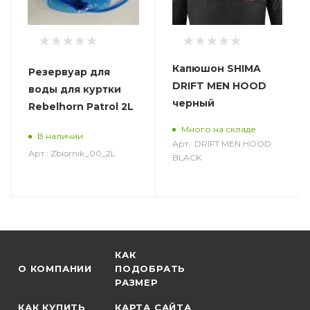
Капюшон SHIMA
Резервуар для
DRIFT MEN HOOD
воды для куртки
черный
Rebelhorn Patrol 2L
Много на складе
В наличии
Арт.: DRIFT MEN HOOD
Арт.: Zbiornik_00_2L
BLACK
КАК
О КОМПАНИИ
ПОДОБРАТЬ
РАЗМЕР
КАК КУПИТЬ
КАРТА САЙТА