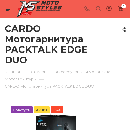
0
CARDO
Мотогарнитура
PACKTALK EDGE
DUO
—
—
—
Главная
Каталог
Аксессуары для мотоцикла
—
Мотогарнитуры
CARDO Мотогарнитура PACKTALK EDGE DUO
Советуем
Акция
-34%