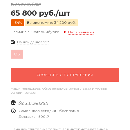
100 000
руб.
/шт
65 800
руб.
/шт
-34%
Вы экономите 34 200 руб.
Наличие в Екатеринбурге
Нет в наличии
Нашли дешевле?
OS
СООБЩИТЬ О ПОСТУПЛЕНИИ
Наши менеджеры обязательно свяжутся с вами и уточнят
условия заказа
Хочу в подарок
Самовывоз сегодня - бесплатно
Доставка - 500 ₽
Цена действительна только для интернет-магазина и