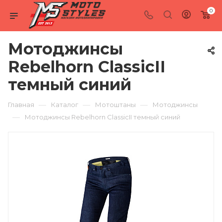
0
Мотоджинсы
Rebelhorn ClassicII
темный синий
—
—
—
Главная
Каталог
Мотоштаны
Мотоджинсы
—
Мотоджинсы Rebelhorn ClassicII темный синий