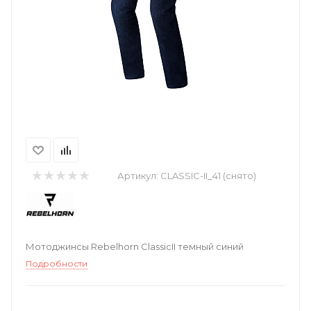
Артикул:
CLASSIC-II_41 (снято)
Мотоджинсы Rebelhorn ClassicII темный синий
Подробности