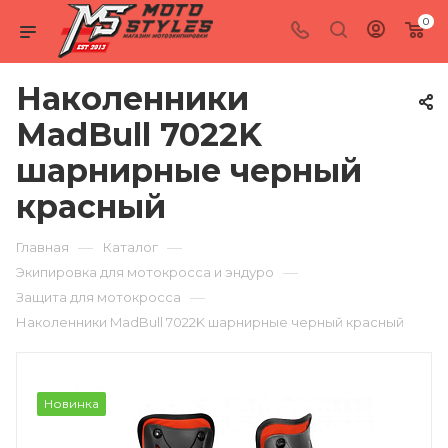
0
Наколенники
MadBull 7022K
шарнирные черный
красный
—
—
Главная
Каталог
—
Экипировка для мотокросса и эндуро
—
Защита для мотокросса
Наколенники MadBull 7022K шарнирные черный красный
Новинка