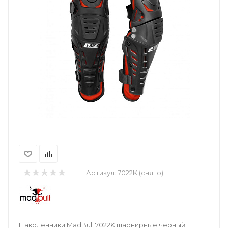
Артикул:
7022K (снято)
Наколенники MadBull 7022K шарнирные черный