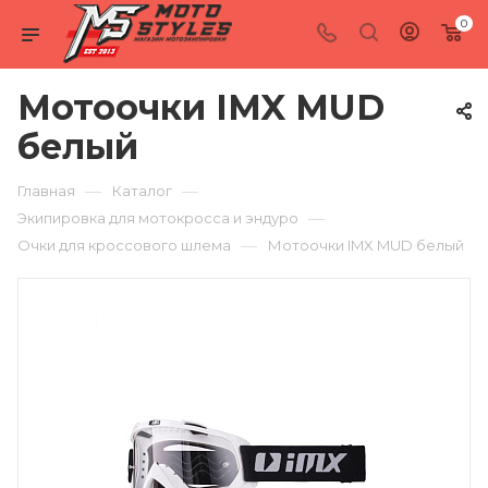
0
Мотоочки IMX MUD
белый
—
—
Главная
Каталог
—
Экипировка для мотокросса и эндуро
—
Очки для кроссового шлема
Мотоочки IMX MUD белый