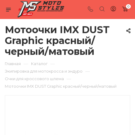
0
Мотоочки IMX DUST
Graphic красный/
черный/матовый
—
—
Главная
Каталог
—
Экипировка для мотокросса и эндуро
—
Очки для кроссового шлема
Мотоочки IMX DUST Graphic красный/черный/матовый