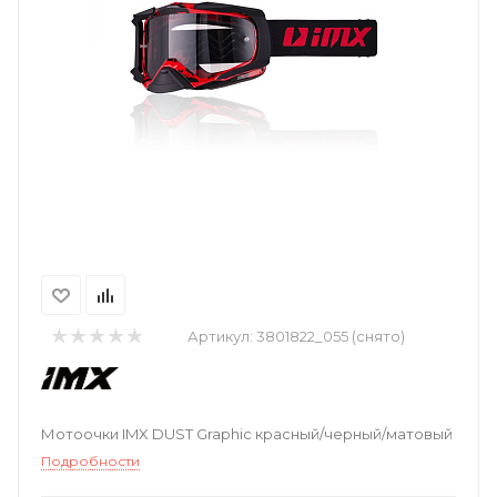
Артикул:
3801822_055 (снято)
Мотоочки IMX DUST Graphic красный/черный/матовый
Подробности