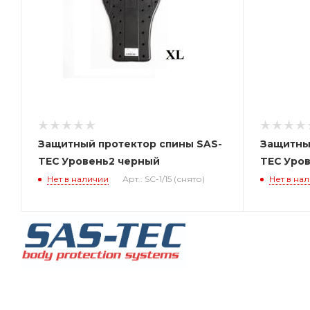
Защитный протектор спины SAS-
Защитны
TEC Уровень2 черный
TEC Уро
Нет в наличии
Арт.: SC-1/15 (снято)
Нет в на