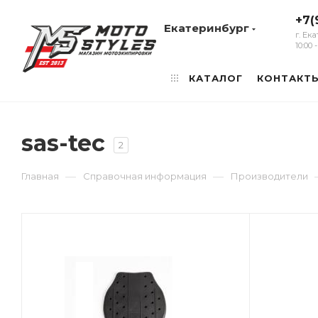
+7(
Екатеринбург
г. Ек
10:00
КАТАЛОГ
КОНТАКТ
sas-tec
2
—
—
Главная
Справочная информация
Производители