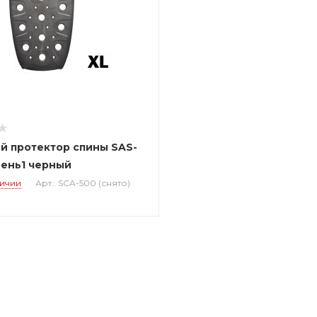
й протектор спины SAS-
вень1 черный
личии
Арт.: SCA-500 (снято)